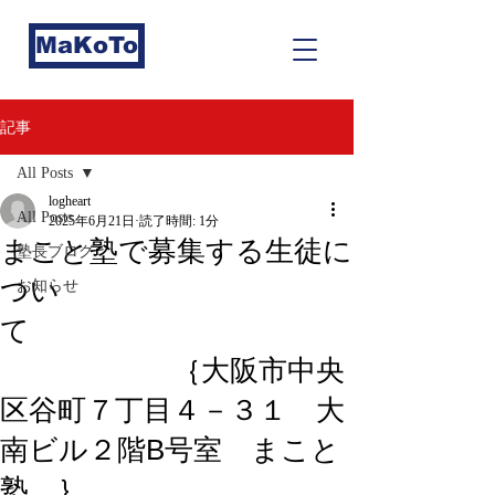
MaKoTo
記事
All Posts
logheart
All Posts
2025年6月21日
読了時間: 1分
まこと塾で募集する生徒に
塾長ブログ
つい
お知らせ
て
｛大阪市中央
区谷町７丁目４－３１ 大
南ビル２階B号室 まこと
塾 ｝