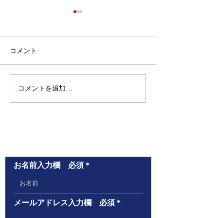
コメント
コメントを追加…
１学期中間テストの結果が出ましたので、
報告しま
お問い合わせ
まこと塾につい
す。
｛大阪市中央区谷町７丁目４－３１ 大南
お名前入力欄 必須
｛大阪市中央区谷
ビル２階B号室 ｝
室 まこと塾 
中学校と反対側
メールアドレス入力欄 必須