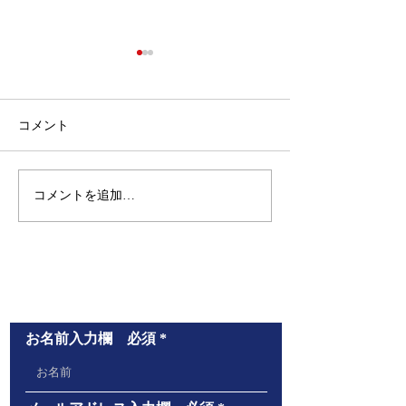
コメント
コメントを追加…
春期講習会3月25日（水）
まこと塾のこ
～4月7日（火）実施いた
実績をホームペ
します。お申し込みお待
掲載いたしまし
ちしております。
お問い合わせ
お名前入力欄 必須