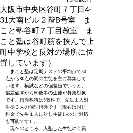
大阪市中央区谷町７丁目4-
31大南ビル２階B号室 ま
こと塾谷町７丁目教室 ま
こと塾は谷町筋を挟んで上
町中学校と反対の場所に位
置しています｝
　まこと塾は定期テストの平均点で30
点から80点の間の生徒を主に募集して
います。模試などの偏差値でいうと、
偏差値30から60後半の生徒が募集対象
です。指導教科は5教科で、先生１人対
生徒３人の個別指導です（現在は同じ
料金で先生１人に対し生徒1人のご対応
も可能です）。
　現在のところ、入塾した生徒の全員