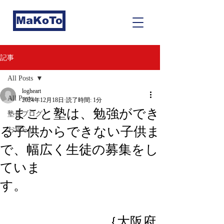
MaKoTo
記事
All Posts
logheart
All Posts
2024年12月18日
読了時間: 1分
まこと塾は、勉強ができ
塾長ブログ
る子供からできない子供ま
お知らせ
で、幅広く生徒の募集をし
ていま
す。
｛大阪府